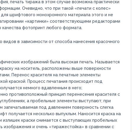
ия, печать тиража в этом случае возможна практически
формации. Очевидно, что при такой «печати с колес»
о для шрифтового монохромного материала этого и не
матировании «картинки» соответствующими редакторами
о качества фотопринт любого формата.
о видов в зависимости от способа нанесения красочного
фических изображений была высокая печать. Называется
 краску на носитель, расположены выше поверхности
ами. Перенос красителя на печатные элементы
кой краской. Процесс печатания происходит под
получается немного вдавленным в него;
шенно противоположный принцип перенесения красителя с
 углублениях, а пробельные элементы выступают; при
м запечатываемая под давлением поверхность слегка
ифт получается несколько выпуклым. Наносится краска на
 излишек краски снимается с выступающих пробельных
ь изображения и очень «тиражестойка» в сравнении с