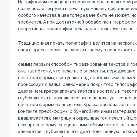
На цифровом принципе основана оперативная полиграф
сразу после загрузки в печатную машину цифровой ин
особого качества в цветопередаче быть не может, н
требуется. А при достаточной обработке и перефор
оперативная полиграфия-печать дает исключительног
Традиционная печать полиграфии делится на нескольк
слоя с пресс-формы на запечатываемую поверхность:
самым первым способом тиражирования текстов и гра
она так потому, что печатные элементы, передающие
печатной формы, выступают над пробельными элемент
происходит с валка, равномерно покрытого типографс
давлением, краска впечатывается в носитель и текст 
глубокая печать возникла позже и использует совер
печатной формы на носитель. Краска располагается в
контакте пресс-формы с бумагой или иным материало
вдавливается в матрицу и окрашивается, печатный шр
всю пресс-форму, специальным гибким ножом-ракелем
элементов. Глубокая печать дает повышенную четкост